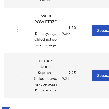
Grójec
TWOJE
POWIETRZE
-
9.50
3
Zobacz
Klimatyzacja
9.50
Chłodnictwo
Rekuperacja
POLAR
Jakub
Stępień -
9.25
4
Zobacz
Chłodnictwo,
9.25
Rekuperacja i
Klimatyzacja