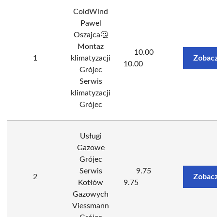
ColdWind
Pawel
Oszajca🥶
Montaz
10.00
1
klimatyzacji
Zobacz
10.00
Grójec
Serwis
klimatyzacji
Grójec
Usługi
Gazowe
Grójec
Serwis
9.75
2
Zobacz
Kotłów
9.75
Gazowych
Viessmann