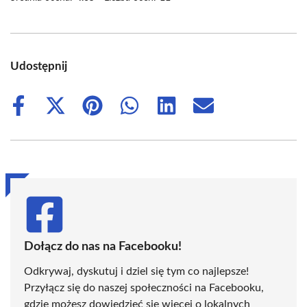
Udostępnij
Share
Share
Share
Share
Share
Share
on
on
on
on
on
on
Facebook
X
Pinterest
WhatsApp
LinkedIn
Email
(Twitter)
Dołącz do nas na Facebooku!
Odkrywaj, dyskutuj i dziel się tym co najlepsze!
Przyłącz się do naszej społeczności na Facebooku,
gdzie możesz dowiedzieć się więcej o lokalnych