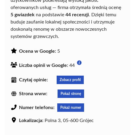
użytkowników podkreślają wysoką jakość
oferowanych usług — firma otrzymała średnią ocenę
5 gwiazdek
na podstawie
44 recenzji
. Dzięki temu
buduje zaufanie lokalnej społeczności i utrzymuje
doskonałą renomę w obszarze nowoczesnych
systemów grzewczych.
Ocena w Google:
5
Liczba opinii w Google:
44
Czytaj opinie:
Zobacz profil
Strona www:
Pokaż stronę
Numer telefonu:
Pokaż numer
Lokalizacja:
Polna 3, 05-600 Grójec