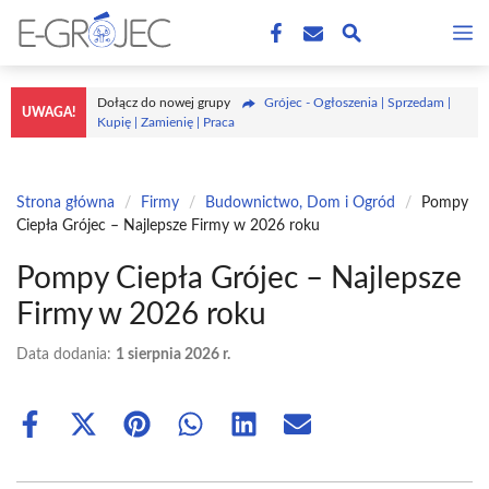
Przejdź
M
do
treści
Dołącz do nowej grupy
Grójec - Ogłoszenia | Sprzedam |
UWAGA!
Kupię | Zamienię | Praca
Strona główna
/
Firmy
/
Budownictwo, Dom i Ogród
/
Pompy
Ciepła Grójec – Najlepsze Firmy w 2026 roku
Pompy Ciepła Grójec – Najlepsze
Firmy w 2026 roku
Data dodania:
1 sierpnia 2026 r.
Share
Share
Share
Share
Share
Share
on
on
on
on
on
on
Facebook
X
Pinterest
WhatsApp
LinkedIn
Email
(Twitter)