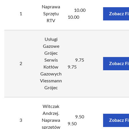
Naprawa
10.00
1
Sprzętu
Zobacz F
10.00
RTV
Usługi
Gazowe
Grójec
Serwis
9.75
2
Zobacz F
Kotłów
9.75
Gazowych
Viessmann
Grójec
Witczak
Andrzej.
9.50
3
Naprawa
Zobacz F
9.50
sprzętów