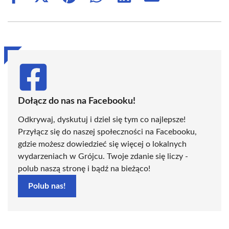
on
on
on
on
on
on
Facebook
X
Pinterest
WhatsApp
LinkedIn
Email
(Twitter)
Dołącz do nas na Facebooku!
Odkrywaj, dyskutuj i dziel się tym co najlepsze!
Przyłącz się do naszej społeczności na Facebooku,
gdzie możesz dowiedzieć się więcej o lokalnych
wydarzeniach w Grójcu. Twoje zdanie się liczy -
polub naszą stronę i bądź na bieżąco!
Polub nas!