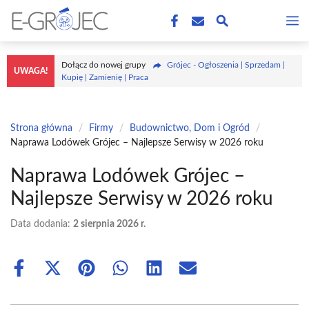
Przejdź
M
do
treści
Dołącz do nowej grupy
Grójec - Ogłoszenia | Sprzedam |
UWAGA!
Kupię | Zamienię | Praca
Strona główna
/
Firmy
/
Budownictwo, Dom i Ogród
/
Naprawa Lodówek Grójec – Najlepsze Serwisy w 2026 roku
Naprawa Lodówek Grójec –
Najlepsze Serwisy w 2026 roku
Data dodania:
2 sierpnia 2026 r.
Share
Share
Share
Share
Share
Share
on
on
on
on
on
on
Facebook
X
Pinterest
WhatsApp
LinkedIn
Email
(Twitter)