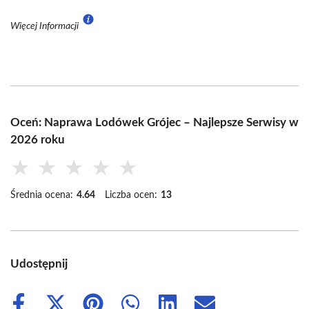
Więcej Informacji
Oceń: Naprawa Lodówek Grójec – Najlepsze Serwisy w
2026 roku
★
★
★
★
★
Średnia ocena:
4.64
Liczba ocen:
13
Udostępnij
Share
Share
Share
Share
Share
Share