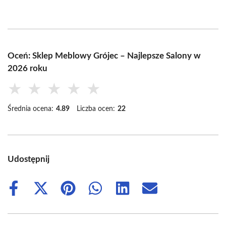
Oceń: Sklep Meblowy Grójec – Najlepsze Salony w
2026 roku
★
★
★
★
★
Średnia ocena:
4.89
Liczba ocen:
22
Udostępnij
Share
Share
Share
Share
Share
Share
on
on
on
on
on
on
Facebook
X
Pinterest
WhatsApp
LinkedIn
Email
(Twitter)