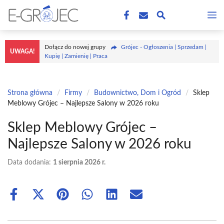
Przejdź
M
do
treści
Dołącz do nowej grupy
Grójec - Ogłoszenia | Sprzedam |
UWAGA!
Kupię | Zamienię | Praca
Strona główna
/
Firmy
/
Budownictwo, Dom i Ogród
/
Sklep
Meblowy Grójec – Najlepsze Salony w 2026 roku
Sklep Meblowy Grójec –
Najlepsze Salony w 2026 roku
Data dodania:
1 sierpnia 2026 r.
Share
Share
Share
Share
Share
Share
on
on
on
on
on
on
Facebook
X
Pinterest
WhatsApp
LinkedIn
Email
(Twitter)