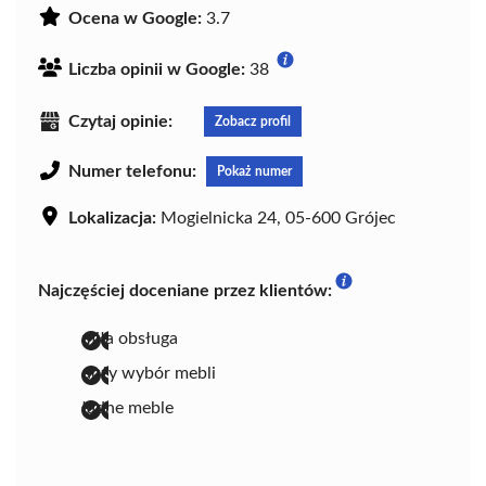
Ocena w Google:
3.7
Liczba opinii w Google:
38
Czytaj opinie:
Zobacz profil
Numer telefonu:
Pokaż numer
Lokalizacja:
Mogielnicka 24, 05-600 Grójec
Najczęściej doceniane przez klientów:
miła obsługa
duży wybór mebli
ładne meble