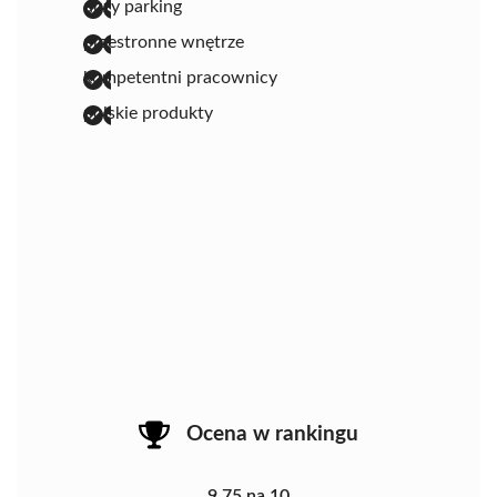
duży parking
przestronne wnętrze
kompetentni pracownicy
polskie produkty
Ocena w rankingu
9.75 na 10