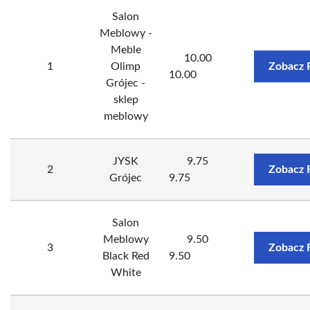
Salon
Meblowy -
Meble
10.00
1
Olimp
Zobacz 
10.00
Grójec -
sklep
meblowy
JYSK
9.75
2
Zobacz 
Grójec
9.75
Salon
Meblowy
9.50
3
Zobacz 
Black Red
9.50
White