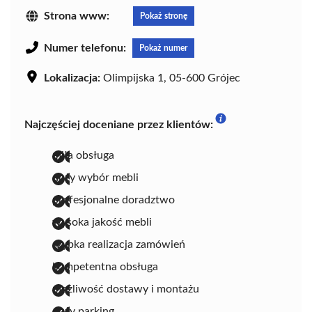
Strona www:
Pokaż stronę
Numer telefonu:
Pokaż numer
Lokalizacja:
Olimpijska 1, 05-600 Grójec
Najczęściej doceniane przez klientów:
miła obsługa
duży wybór mebli
profesjonalne doradztwo
wysoka jakość mebli
szybka realizacja zamówień
kompetentna obsługa
możliwość dostawy i montażu
duży parking