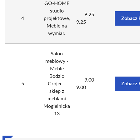
GO-HOME
studio
9.25
4
projektowe,
Zobacz 
9.25
Meble na
wymiar.
Salon
meblowy -
Meble
Bodzio
9.00
5
Grójec -
Zobacz 
9.00
sklep z
meblami
Mogielnicka
13