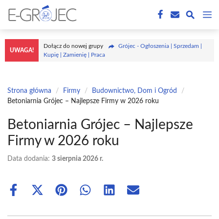
Przejdź
M
do
treści
Dołącz do nowej grupy
Grójec - Ogłoszenia | Sprzedam |
UWAGA!
Kupię | Zamienię | Praca
Strona główna
/
Firmy
/
Budownictwo, Dom i Ogród
/
Betoniarnia Grójec – Najlepsze Firmy w 2026 roku
Betoniarnia Grójec – Najlepsze
Firmy w 2026 roku
Data dodania:
3 sierpnia 2026 r.
Share
Share
Share
Share
Share
Share
on
on
on
on
on
on
Facebook
X
Pinterest
WhatsApp
LinkedIn
Email
(Twitter)