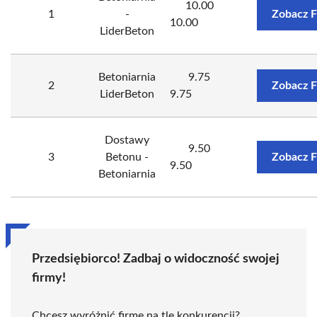
10.00
1
-
Zobacz F
10.00
LiderBeton
Betoniarnia
9.75
2
Zobacz F
LiderBeton
9.75
Dostawy
9.50
3
Betonu -
Zobacz F
9.50
Betoniarnia
Przedsiębiorco! Zadbaj o widoczność swojej
firmy!
Chcesz wyróżnić firmę na tle konkurencji?