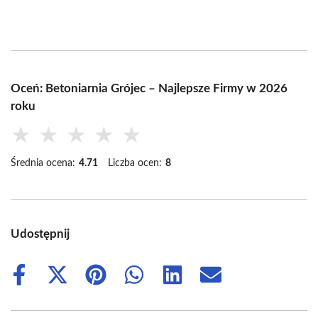
Oceń: Betoniarnia Grójec – Najlepsze Firmy w 2026
roku
★
★
★
★
★
Średnia ocena:
4.71
Liczba ocen:
8
Udostępnij
Share
Share
Share
Share
Share
Share
on
on
on
on
on
on
Facebook
X
Pinterest
WhatsApp
LinkedIn
Email
(Twitter)