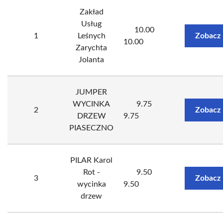
Zakład
Usług
10.00
1
Leśnych
Zobacz 
10.00
Zarychta
Jolanta
JUMPER
WYCINKA
9.75
2
Zobacz 
DRZEW
9.75
PIASECZNO
PILAR Karol
Rot -
9.50
3
Zobacz 
wycinka
9.50
drzew