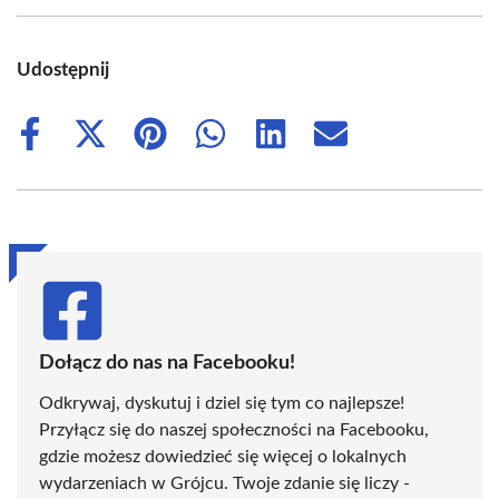
Udostępnij
Share
Share
Share
Share
Share
Share
on
on
on
on
on
on
Facebook
X
Pinterest
WhatsApp
LinkedIn
Email
(Twitter)
Dołącz do nas na Facebooku!
Odkrywaj, dyskutuj i dziel się tym co najlepsze!
Przyłącz się do naszej społeczności na Facebooku,
gdzie możesz dowiedzieć się więcej o lokalnych
wydarzeniach w Grójcu. Twoje zdanie się liczy -