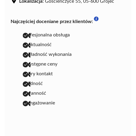
Lokalizacja:
Gościeńczyce 55, 05-600 Grójec
Najczęściej doceniane przez klientów:
profesjonalna obsługa
punktualność
dokładność wykonania
przystępne ceny
dobry kontakt
solidność
staranność
zaangażowanie