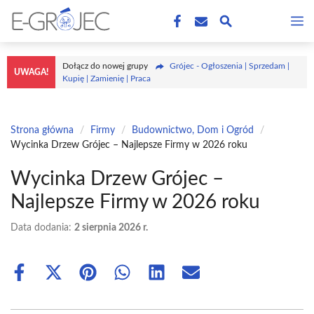
Przejdź
M
do
treści
Dołącz do nowej grupy
Grójec - Ogłoszenia | Sprzedam |
UWAGA!
Kupię | Zamienię | Praca
Strona główna
/
Firmy
/
Budownictwo, Dom i Ogród
/
Wycinka Drzew Grójec – Najlepsze Firmy w 2026 roku
Wycinka Drzew Grójec –
Najlepsze Firmy w 2026 roku
Data dodania:
2 sierpnia 2026 r.
Share
Share
Share
Share
Share
Share
on
on
on
on
on
on
Facebook
X
Pinterest
WhatsApp
LinkedIn
Email
(Twitter)