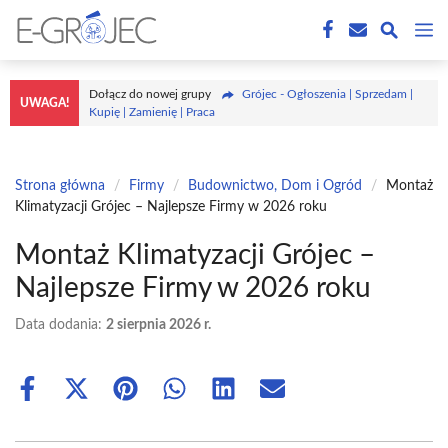
Przejdź
M
do
treści
Dołącz do nowej grupy
Grójec - Ogłoszenia | Sprzedam |
UWAGA!
Kupię | Zamienię | Praca
Strona główna
/
Firmy
/
Budownictwo, Dom i Ogród
/
Montaż
Klimatyzacji Grójec – Najlepsze Firmy w 2026 roku
Montaż Klimatyzacji Grójec –
Najlepsze Firmy w 2026 roku
Data dodania:
2 sierpnia 2026 r.
Share
Share
Share
Share
Share
Share
on
on
on
on
on
on
Facebook
X
Pinterest
WhatsApp
LinkedIn
Email
(Twitter)