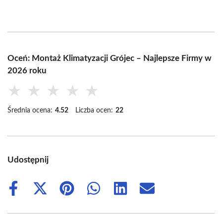
Oceń: Montaż Klimatyzacji Grójec – Najlepsze Firmy w
2026 roku
★
★
★
★
★
Średnia ocena:
4.52
Liczba ocen:
22
Udostępnij
Share
Share
Share
Share
Share
Share
on
on
on
on
on
on
Facebook
X
Pinterest
WhatsApp
LinkedIn
Email
(Twitter)