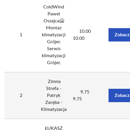
ColdWind
Pawel
Oszajca🥶
Montaz
10.00
1
klimatyzacji
Zobacz
10.00
Grójec
Serwis
klimatyzacji
Grójec
️ Zimna
Strefa -
9.75
2
Patryk
Zobacz
9.75
Zaręba -
Klimatyzacja
ŁUKASZ