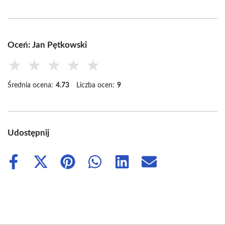
Oceń: Jan Pętkowski
★
★
★
★
★
Średnia ocena:
4.73
Liczba ocen:
9
Udostępnij
Share
Share
Share
Share
Share
Share
on
on
on
on
on
on
Facebook
X
Pinterest
WhatsApp
LinkedIn
Email
(Twitter)