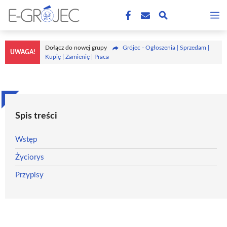
Przejdź
M
do
treści
Dołącz do nowej grupy
Grójec - Ogłoszenia | Sprzedam |
UWAGA!
Kupię | Zamienię | Praca
Spis treści
Wstęp
Życiorys
Przypisy