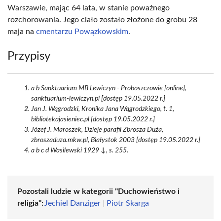
Warszawie, mając 64 lata, w stanie poważnego
rozchorowania. Jego ciało zostało złożone do grobu 28
maja na
cmentarzu Powązkowskim
.
Przypisy
a b Sanktuarium MB Lewiczyn - Proboszczowie [online],
sanktuarium-lewiczyn.pl [dostęp 19.05.2022 r.]
Jan J. Wągrodzki, Kronika Jana Wągrodzkiego, t. 1,
bibliotekajasieniec.pl [dostęp 19.05.2022 r.]
Józef J. Maroszek, Dzieje parafii Zbrosza Duża,
zbroszaduza.mkw.pl, Białystok 2003 [dostęp 19.05.2022 r.]
a b c d Wasilewski 1929 ↓, s. 255.
Pozostali ludzie w kategorii "Duchowieństwo i
religia":
Jechiel Danziger
|
Piotr Skarga