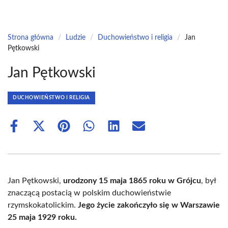
Strona główna
/
Ludzie
/
Duchowieństwo i religia
/
Jan
Pętkowski
Jan Pętkowski
DUCHOWIEŃSTWO I RELIGIA
Share
Share
Share
Share
Share
Share
on
on
on
on
on
on
Facebook
X
Pinterest
WhatsApp
LinkedIn
Email
(Twitter)
Jan Pętkowski,
urodzony 15 maja 1865 roku w Grójcu
, był
znaczącą postacią w polskim duchowieństwie
rzymskokatolickim.
Jego życie zakończyło się w Warszawie
25 maja 1929 roku.