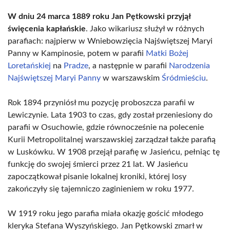
W dniu 24 marca 1889 roku Jan Pętkowski przyjął
święcenia kapłańskie
. Jako wikariusz służył w różnych
parafiach: najpierw w Wniebowzięcia Najświętszej Maryi
Panny w Kampinosie, potem w parafii
Matki Bożej
Loretańskiej
na
Pradze
, a następnie w parafii
Narodzenia
Najświętszej Maryi Panny
w warszawskim
Śródmieściu
.
Rok 1894 przyniósł mu pozycję proboszcza parafii w
Lewiczynie. Lata 1903 to czas, gdy został przeniesiony do
parafii w Osuchowie, gdzie równocześnie na polecenie
Kurii Metropolitalnej warszawskiej zarządzał także parafią
w Luskówku. W 1908 przejął parafię w Jasieńcu, pełniąc tę
funkcję do swojej śmierci przez 21 lat. W Jasieńcu
zapoczątkował pisanie lokalnej kroniki, której losy
zakończyły się tajemniczo zaginieniem w roku 1977.
W 1919 roku jego parafia miała okazję gościć młodego
kleryka Stefana Wyszyńskiego. Jan Pętkowski zmarł w