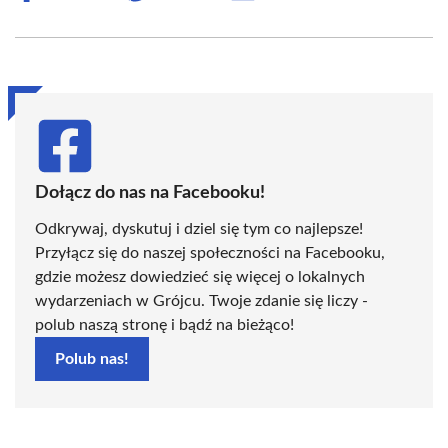
on
on
on
on
on
on
Facebook
X
Pinterest
WhatsApp
LinkedIn
Email
(Twitter)
Dołącz do nas na Facebooku!
Odkrywaj, dyskutuj i dziel się tym co najlepsze!
Przyłącz się do naszej społeczności na Facebooku,
gdzie możesz dowiedzieć się więcej o lokalnych
wydarzeniach w Grójcu. Twoje zdanie się liczy -
polub naszą stronę i bądź na bieżąco!
Polub nas!