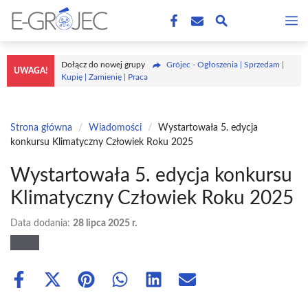
Przejdź
M
do
treści
Dołącz do nowej grupy
Grójec - Ogłoszenia | Sprzedam |
UWAGA!
Kupię | Zamienię | Praca
Strona główna
/
Wiadomości
/
Wystartowała 5. edycja
konkursu Klimatyczny Człowiek Roku 2025
Wystartowała 5. edycja konkursu
Klimatyczny Człowiek Roku 2025
Data dodania:
28 lipca 2025 r.
Share
Share
Share
Share
Share
Share
on
on
on
on
on
on
Facebook
X
Pinterest
WhatsApp
LinkedIn
Email