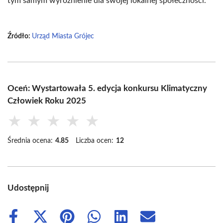
tym samym wyróżnienie dla swojej lokalnej społeczności.
Źródło:
Urząd Miasta Grójec
Oceń: Wystartowała 5. edycja konkursu Klimatyczny
Człowiek Roku 2025
★
★
★
★
★
Średnia ocena:
4.85
Liczba ocen:
12
Udostępnij
Share
Share
Share
Share
Share
Share