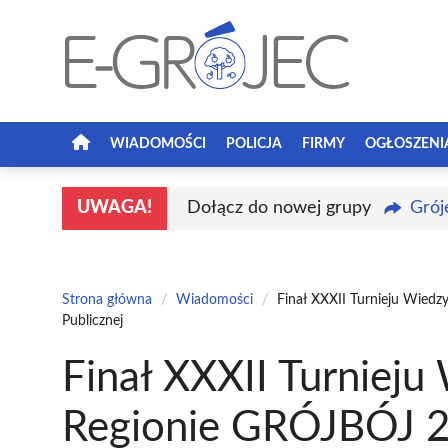
Przejdź
do
treści
WIADOMOŚCI
POLICJA
FIRMY
OGŁOSZENI
UWAGA!
Dołącz do nowej grupy
Grój
Strona główna
/
Wiadomości
/
Finał XXXII Turnieju Wiedz
Publicznej
Finał XXXII Turnieju
Regionie GRÓJBÓJ 2