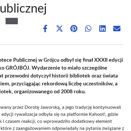
ublicznej
Share
Share
Share
Share
Share
Share
on
on
on
on
on
on
Facebook
X
Pinterest
WhatsApp
LinkedIn
Email
(Twitter)
ece Publicznej w Grójcu odbył się finał XXXII edycji
jako GRÓJBÓJ. Wydarzenie to miało szczególne
mat przewodni dotyczył historii bibliotek oraz świata
niem, przyciągając rekordową liczbę uczestników, a
iotek, organizowanego od 2008 roku.
cjowany przez Dorotę Jaworską, a jego tradycję kontynuowali
 edycji rywalizacja odbyła się na platformie Kahoot!, gdzie
ak i czasem reakcji, co wprowadziło dodatkowy element
w, które z zaangażowaniem odpowiadały na pytania związane z