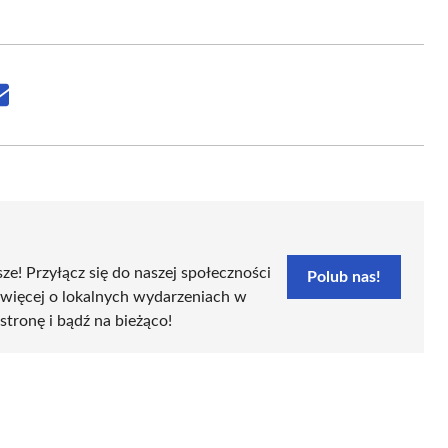
Share
on
Email
sze! Przyłącz się do naszej społeczności
Polub nas!
 więcej o lokalnych wydarzeniach w
 stronę i bądź na bieżąco!