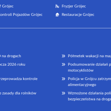
f Grójec
Fryzjer Grójec
Kontroli Pojazdów Grójec
Restauracje Grójec
 na drogach
Półmetek wakacji na mazo
ocza 2026 roku
Podsumowanie działań p
motocyklistów
przeprowadza kontrole
Policja w Grójcu zatrzy
alimentacyjnego
 zasady dla rolników
Wzmożone działania pol
bezpieczeństwa na drog