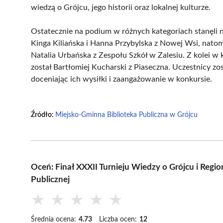
wiedzą o Grójcu, jego historii oraz lokalnej kulturze.
Ostatecznie na podium w różnych kategoriach stanęli na
Kinga Kiliańska i Hanna Przybylska z Nowej Wsi, natomi
Natalia Urbańska z Zespołu Szkół w Zalesiu. Z kolei 
został Bartłomiej Kucharski z Piaseczna. Uczestnicy z
doceniając ich wysiłki i zaangażowanie w konkursie.
Źródło:
Miejsko-Gminna Biblioteka Publiczna w Grójcu
Oceń: Finał XXXII Turnieju Wiedzy o Grójcu i Reg
Publicznej
★
★
★
★
★
Średnia ocena:
4.73
Liczba ocen:
12