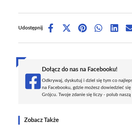
Udostępnij
Share
Share
Share
Share
Share
on
on
on
on
on
Facebook
X
Pinterest
WhatsApp
LinkedIn
(Twitter)
Dołącz do nas na Facebooku!
Odkrywaj, dyskutuj i dziel się tym co najlep
na Facebooku, gdzie możesz dowiedzieć się
Grójcu. Twoje zdanie się liczy - polub naszą
Zobacz Także