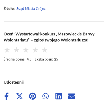
Źródło:
Urząd Miasta Grójec
Oceń: Wystartował konkurs „Mazowieckie Barwy
Wolontariatu” – zgłoś swojego Wolontariusza!
★
★
★
★
★
Średnia ocena:
4.5
Liczba ocen:
25
Udostępnij
Share
Share
Share
Share
Share
Share
on
on
on
on
on
on
Facebook
X
Pinterest
WhatsApp
LinkedIn
Email