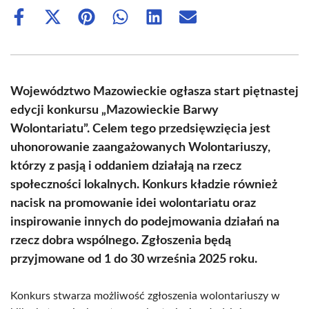
Share
Share
Share
Share
Share
Share
on
on
on
on
on
on
Facebook
X
Pinterest
WhatsApp
LinkedIn
Email
(Twitter)
Województwo Mazowieckie ogłasza start piętnastej
edycji konkursu „Mazowieckie Barwy
Wolontariatu”. Celem tego przedsięwzięcia jest
uhonorowanie zaangażowanych Wolontariuszy,
którzy z pasją i oddaniem działają na rzecz
społeczności lokalnych. Konkurs kładzie również
nacisk na promowanie idei wolontariatu oraz
inspirowanie innych do podejmowania działań na
rzecz dobra wspólnego. Zgłoszenia będą
przyjmowane od 1 do 30 września 2025 roku.
Konkurs stwarza możliwość zgłoszenia wolontariuszy w