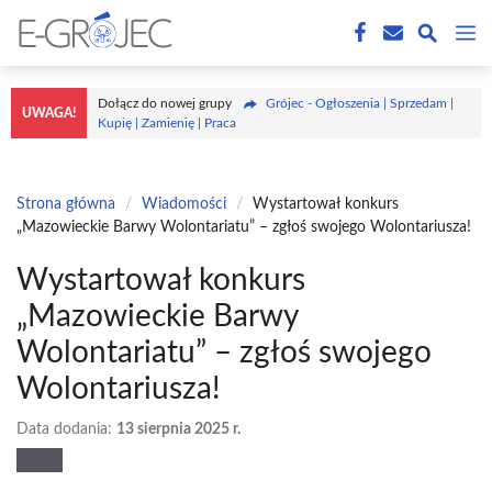
Przejdź
M
do
treści
Dołącz do nowej grupy
Grójec - Ogłoszenia | Sprzedam |
UWAGA!
Kupię | Zamienię | Praca
Strona główna
/
Wiadomości
/
Wystartował konkurs
„Mazowieckie Barwy Wolontariatu” – zgłoś swojego Wolontariusza!
Wystartował konkurs
„Mazowieckie Barwy
Wolontariatu” – zgłoś swojego
Wolontariusza!
Data dodania:
13 sierpnia 2025 r.