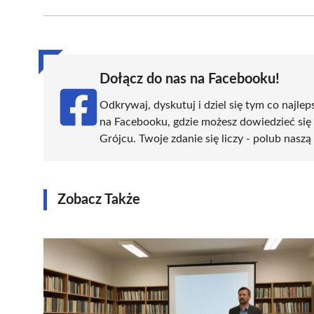
Facebook
X
Pinterest
WhatsApp
LinkedIn
(Twitter)
Dołącz do nas na Facebooku!
Odkrywaj, dyskutuj i dziel się tym co najlep
na Facebooku, gdzie możesz dowiedzieć się
Grójcu. Twoje zdanie się liczy - polub naszą
Zobacz Także