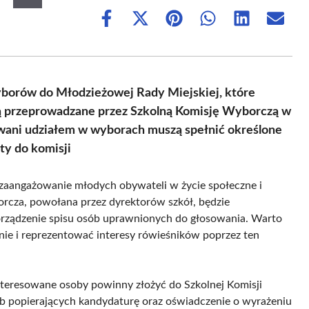
Share
Share
Share
Share
Share
Share
on
on
on
on
on
on
Facebook
X
Pinterest
WhatsApp
LinkedIn
Email
(Twitter)
wyborów do Młodzieżowej Rady Miejskiej, które
dą przeprowadzane przez Szkolną Komisję Wyborczą w
wani udziałem w wyborach muszą spełnić określone
y do komisji
 zaangażowanie młodych obywateli w życie społeczne i
orcza, powołana przez dyrektorów szkół, będzie
rządzenie spisu osób uprawnionych do głosowania. Warto
nie i reprezentować interesy rówieśników poprzez ten
teresowane osoby powinny złożyć do Szkolnej Komisji
 popierających kandydaturę oraz oświadczenie o wyrażeniu