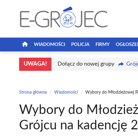
Przejdź
do
treści
WIADOMOŚCI
POLICJA
FIRMY
OGŁOSZE
UWAGA!
Dołącz do nowej grupy
Grój
Strona główna
/
Wiadomości
/
Wybory do Młodzieżowej Ra
Wybory do Młodzież
Grójcu na kadencję