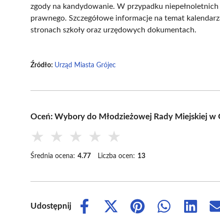
zgody na kandydowanie. W przypadku niepełnoletnich 
prawnego. Szczegółowe informacje na temat kalendar
stronach szkoły oraz urzędowych dokumentach.
Źródło:
Urząd Miasta Grójec
Oceń: Wybory do Młodzieżowej Rady Miejskiej w
★
★
★
★
★
Średnia ocena:
4.77
Liczba ocen:
13
Udostępnij
Share
Share
Share
Share
Share
on
on
on
on
on