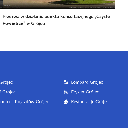
Przerwa w działaniu punktu konsultacyjnego „Czyste
Powietrze” w Grójcu
Grójec
Lombard Grójec
f Grójec
Fryzjer Grójec
Kontroli Pojazdów Grójec
Restauracje Grójec