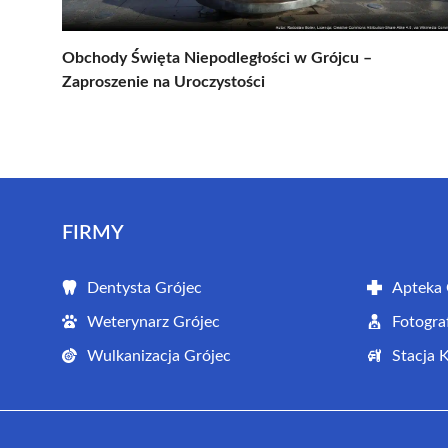
Obchody Święta Niepodległości w Grójcu –
Zaproszenie na Uroczystości
FIRMY
Dentysta Grójec
Apteka 
Weterynarz Grójec
Fotogra
Wulkanizacja Grójec
Stacja 