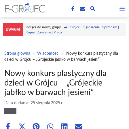
Przejdź
M
do
treści
Dołącz do nowej grupy
Grójec - Ogłoszenia | Sprzedam |
UWAGA!
Kupię | Zamienię | Praca
Strona główna
/
Wiadomości
/
Nowy konkurs plastyczny dla
dzieci w Grójcu – „Grójeckie jabłko w barwach jesieni”
Nowy konkurs plastyczny dla
dzieci w Grójcu – „Grójeckie
jabłko w barwach jesieni”
Data dodania:
25 sierpnia 2025 r.
Share
Share
Share
Share
Share
Share