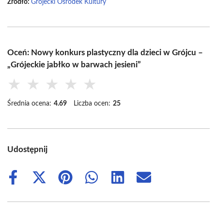
Źródło:
Grójecki Ośrodek Kultury
Oceń: Nowy konkurs plastyczny dla dzieci w Grójcu –
„Grójeckie jabłko w barwach jesieni”
★
★
★
★
★
Średnia ocena:
4.69
Liczba ocen:
25
Udostępnij
Share
Share
Share
Share
Share
Share
on
on
on
on
on
on
Facebook
X
Pinterest
WhatsApp
LinkedIn
Email
(Twitter)