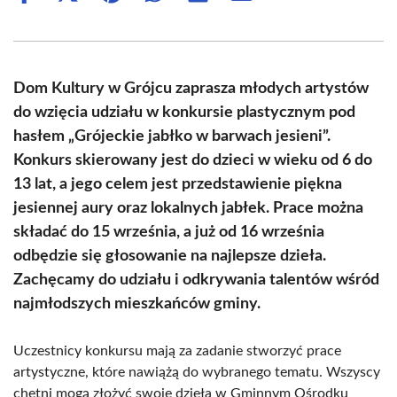
on
on
on
on
on
on
Facebook
X
Pinterest
WhatsApp
LinkedIn
Email
(Twitter)
Dom Kultury w Grójcu zaprasza młodych artystów
do wzięcia udziału w konkursie plastycznym pod
hasłem „Grójeckie jabłko w barwach jesieni”.
Konkurs skierowany jest do dzieci w wieku od 6 do
13 lat, a jego celem jest przedstawienie piękna
jesiennej aury oraz lokalnych jabłek. Prace można
składać do 15 września, a już od 16 września
odbędzie się głosowanie na najlepsze dzieła.
Zachęcamy do udziału i odkrywania talentów wśród
najmłodszych mieszkańców gminy.
Uczestnicy konkursu mają za zadanie stworzyć prace
artystyczne, które nawiążą do wybranego tematu. Wszyscy
chętni mogą złożyć swoje dzieła w Gminnym Ośrodku