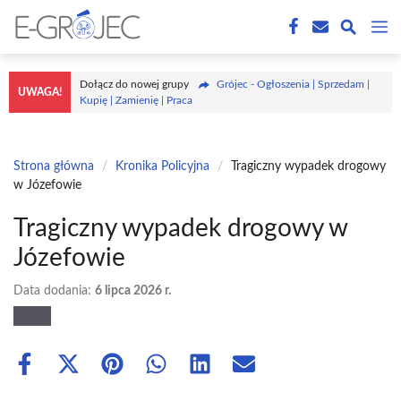
Przejdź
M
do
treści
Dołącz do nowej grupy
Grójec - Ogłoszenia | Sprzedam |
UWAGA!
Kupię | Zamienię | Praca
Strona główna
/
Kronika Policyjna
/
Tragiczny wypadek drogowy
w Józefowie
Tragiczny wypadek drogowy w
Józefowie
Data dodania:
6 lipca 2026 r.
Share
Share
Share
Share
Share
Share
on
on
on
on
on
on
Facebook
X
Pinterest
WhatsApp
LinkedIn
Email