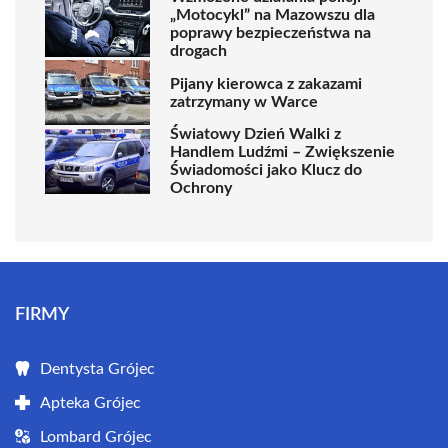
„Motocykl” na Mazowszu dla
poprawy bezpieczeństwa na
drogach
Pijany kierowca z zakazami
zatrzymany w Warce
Światowy Dzień Walki z
Handlem Ludźmi – Zwiększenie
Świadomości jako Klucz do
Ochrony
FIRMY
Dentysta Grójec
Apteka Grójec
Lombard Grójec