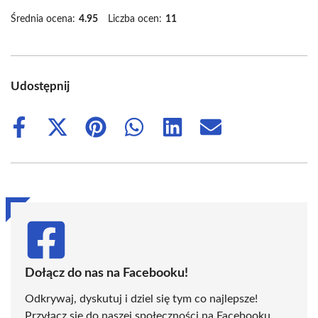
Średnia ocena:
4.95
Liczba ocen:
11
Udostępnij
Share
Share
Share
Share
Share
Share
on
on
on
on
on
on
Facebook
X
Pinterest
WhatsApp
LinkedIn
Email
(Twitter)
Dołącz do nas na Facebooku!
Odkrywaj, dyskutuj i dziel się tym co najlepsze!
Przyłącz się do naszej społeczności na Facebooku,