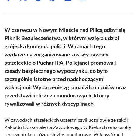
on
on
on
on
on
on
Facebook
X
Pinterest
WhatsApp
LinkedIn
Email
(Twitter)
W czerwcu w Nowym Mieście nad Pilicą odbył się
Piknik Bezpieczeństwa, w którym wzięła udział
grójecka komenda policji. W ramach tego
wydarzenia zorganizowane zostały zawody
strzeleckie o Puchar IPA. Policjanci promowali
zasady bezpiecznego wypoczynku, co było
szczególnie istotne przed nadchodzącymi
wakacjami. Wydarzenie zgromadziło uczniów oraz
przedstawicieli służb mundurowych, którzy
rywalizowali w różnych dyscyplinach.
W zawodach strzeleckich uczestniczyli uczniowie ze szkół
Zakładu Doskonalenia Zawodowego w Kielcach oraz osoby
reprezentujące różne służby mundurowe. W klasyfikacji