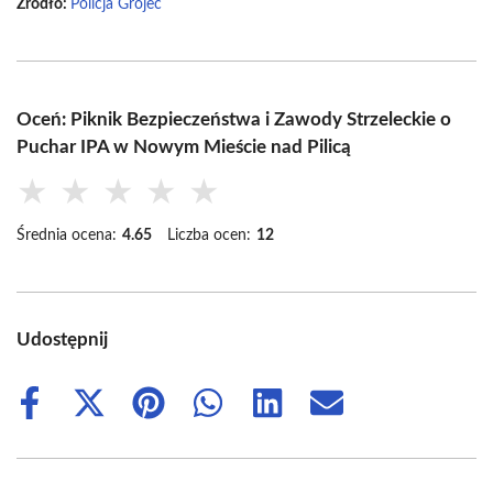
Źródło:
Policja Grójec
Oceń: Piknik Bezpieczeństwa i Zawody Strzeleckie o
Puchar IPA w Nowym Mieście nad Pilicą
★
★
★
★
★
Średnia ocena:
4.65
Liczba ocen:
12
Udostępnij
Share
Share
Share
Share
Share
Share
on
on
on
on
on
on
Facebook
X
Pinterest
WhatsApp
LinkedIn
Email
(Twitter)