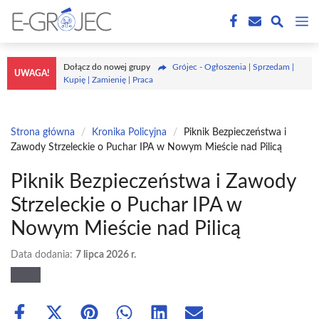
Przejdź
M
do
treści
Dołącz do nowej grupy
Grójec - Ogłoszenia | Sprzedam |
UWAGA!
Kupię | Zamienię | Praca
Strona główna
/
Kronika Policyjna
/
Piknik Bezpieczeństwa i
Zawody Strzeleckie o Puchar IPA w Nowym Mieście nad Pilicą
Piknik Bezpieczeństwa i Zawody
Strzeleckie o Puchar IPA w
Nowym Mieście nad Pilicą
Data dodania:
7 lipca 2026 r.
Share
Share
Share
Share
Share
Share