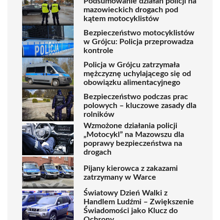
Podsumowanie działań policji na
mazowieckich drogach pod
kątem motocyklistów
Bezpieczeństwo motocyklistów
w Grójcu: Policja przeprowadza
kontrole
Policja w Grójcu zatrzymała
mężczyznę uchylającego się od
obowiązku alimentacyjnego
Bezpieczeństwo podczas prac
polowych – kluczowe zasady dla
rolników
Wzmożone działania policji
„Motocykl” na Mazowszu dla
poprawy bezpieczeństwa na
drogach
Pijany kierowca z zakazami
zatrzymany w Warce
Światowy Dzień Walki z
Handlem Ludźmi – Zwiększenie
Świadomości jako Klucz do
Ochrony