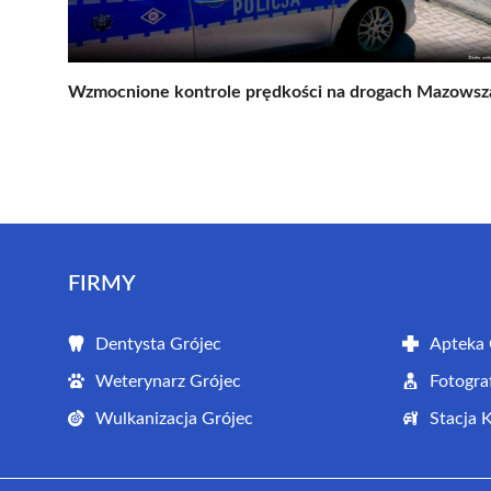
Wzmocnione kontrole prędkości na drogach Mazowsz
FIRMY
Dentysta Grójec
Apteka 
Weterynarz Grójec
Fotogra
Wulkanizacja Grójec
Stacja 