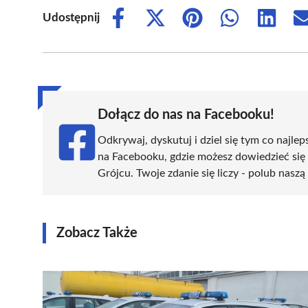
Udostępnij
Share
Share
Share
Share
Share
on
on
on
on
on
Facebook
X
Pinterest
WhatsApp
LinkedIn
(Twitter)
Dołącz do nas na Facebooku!
Odkrywaj, dyskutuj i dziel się tym co najlep
na Facebooku, gdzie możesz dowiedzieć się
Grójcu. Twoje zdanie się liczy - polub naszą
Zobacz Także