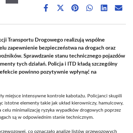
Share
Share
Share
Share
Share
Share
on
on
on
on
on
on
Facebook
X
Pinterest
WhatsApp
LinkedIn
Email
(Twitter)
kcji Transportu Drogowego realizują wspólne
elu zapewnienie bezpieczeństwa na drogach oraz
ewoźników. Sprawdzanie stanu technicznego pojazdów
enty tych działań. Policja i ITD kładą szczególny
w efekcie powinno pozytywnie wpłynąć na
y miejsce intensywne kontrole kabotażu. Policjanci skupili
c istotne elementy takie jak układ kierowniczy, hamulcowy,
 na celu minimalizację ryzyka wypadków drogowych poprzez
drogach są w odpowiednim stanie technicznym.
przewozowej, co oznaczało analizę listów przewozowych