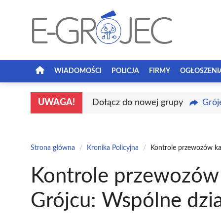
Przejdź
do
treści
WIADOMOŚCI
POLICJA
FIRMY
OGŁOSZENI
UWAGA!
Dołącz do nowej grupy
Grój
Strona główna
/
Kronika Policyjna
/
Kontrole przewozów kab
Kontrole przewozów
Grójcu: Wspólne dział