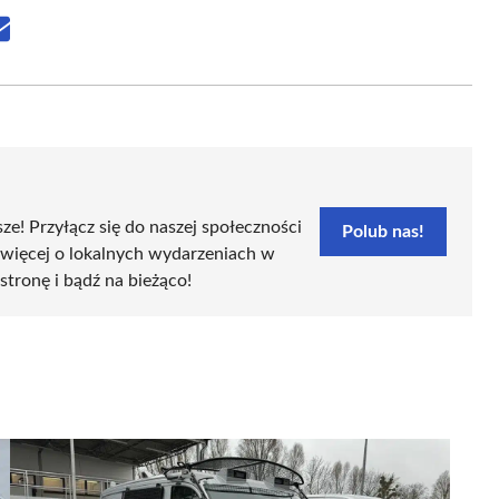
Share
on
Email
sze! Przyłącz się do naszej społeczności
Polub nas!
 więcej o lokalnych wydarzeniach w
 stronę i bądź na bieżąco!