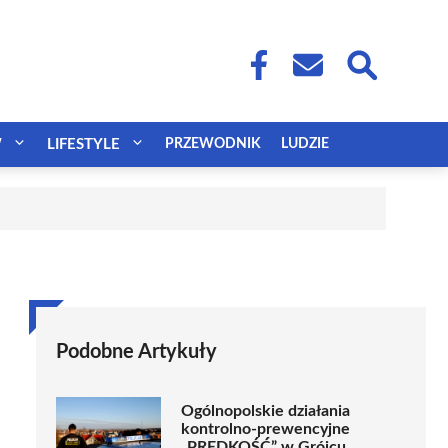
W
LIFESTYLE
PRZEWODNIK
LUDZIE
Podobne Artykuły
Ogólnopolskie działania
kontrolno-prewencyjne
„PRĘDKOŚĆ” w Grójcu