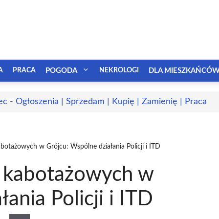
A
PRACA
POGODA
NEKROLOGI
DLA MIESZKAŃCÓ
ec - Ogłoszenia | Sprzedam | Kupię | Zamienię | Praca
otażowych w Grójcu: Wspólne działania Policji i ITD
 kabotażowych w
ania Policji i ITD