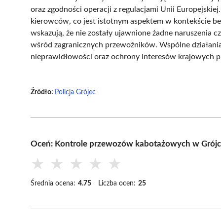
oraz zgodności operacji z regulacjami Unii Europejski
kierowców, co jest istotnym aspektem w kontekście b
wskazują, że nie zostały ujawnione żadne naruszenia 
wśród zagranicznych przewoźników. Wspólne działania Po
nieprawidłowości oraz ochrony interesów krajowych 
Źródło:
Policja Grójec
Oceń: Kontrole przewozów kabotażowych w Grójcu: 
★
★
★
★
★
Średnia ocena:
4.75
Liczba ocen:
25