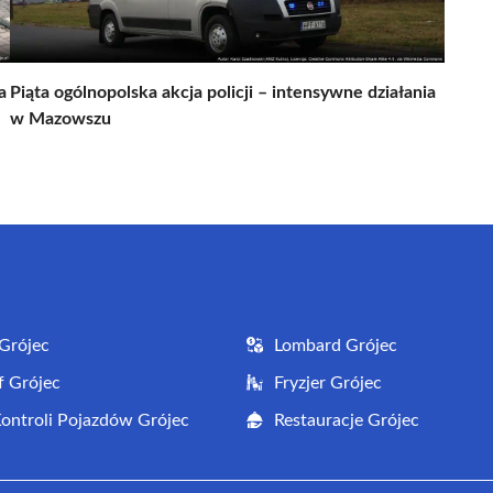
a
Piąta ogólnopolska akcja policji – intensywne działania
w Mazowszu
Grójec
Lombard Grójec
f Grójec
Fryzjer Grójec
Kontroli Pojazdów Grójec
Restauracje Grójec