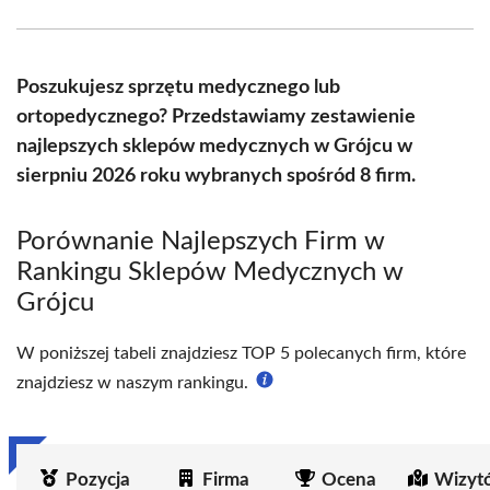
Facebook
X
Pinterest
WhatsApp
LinkedIn
Email
(Twitter)
Poszukujesz sprzętu medycznego lub
ortopedycznego? Przedstawiamy zestawienie
najlepszych sklepów medycznych w Grójcu w
sierpniu 2026 roku wybranych spośród 8 firm.
Porównanie Najlepszych Firm w
Rankingu Sklepów Medycznych w
Grójcu
W poniższej tabeli znajdziesz TOP 5 polecanych firm, które
znajdziesz w naszym rankingu.
Pozycja
Firma
Ocena
Wizyt