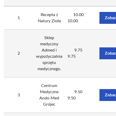
Recepta z
10.00
1
Zobac
Natury Zioła
10.00
Sklep
medyczny
Admed i
9.75
2
Zobac
wypożyczalnia
9.75
sprzętu
medycznego.
Centrum
Medyczne
9.50
3
Zobac
Ando-Med
9.50
Grójec