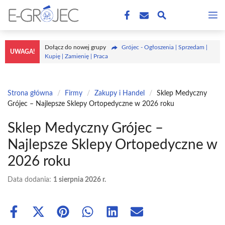
Przejdź
M
do
treści
Dołącz do nowej grupy
Grójec - Ogłoszenia | Sprzedam |
UWAGA!
Kupię | Zamienię | Praca
Strona główna
/
Firmy
/
Zakupy i Handel
/
Sklep Medyczny
Grójec – Najlepsze Sklepy Ortopedyczne w 2026 roku
Sklep Medyczny Grójec –
Najlepsze Sklepy Ortopedyczne w
2026 roku
Data dodania:
1 sierpnia 2026 r.
Share
Share
Share
Share
Share
Share
on
on
on
on
on
on