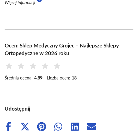
Więcej Informacji
Oceń: Sklep Medyczny Grójec – Najlepsze Sklepy
Ortopedyczne w 2026 roku
★
★
★
★
★
Średnia ocena:
4.89
Liczba ocen:
18
Udostępnij
Share
Share
Share
Share
Share
Share
on
on
on
on
on
on