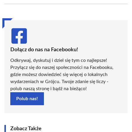
Facebook
X
Pinterest
WhatsApp
LinkedIn
Email
(Twitter)
Dołącz do nas na Facebooku!
Odkrywaj, dyskutuj i dziel się tym co najlepsze!
Przyłącz się do naszej społeczności na Facebooku,
gdzie możesz dowiedzieć się więcej o lokalnych
wydarzeniach w Grójcu. Twoje zdanie się liczy -
polub naszą stronę i bądź na bieżąco!
Polub nas!
Zobacz Także