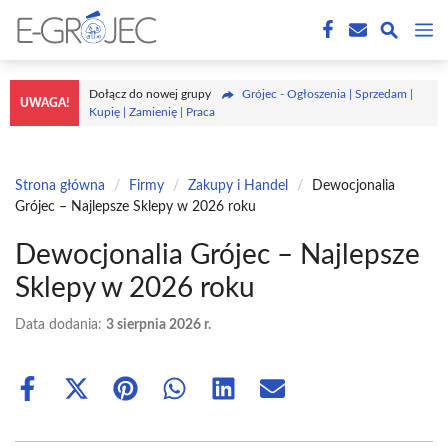
Przejdź
M
do
treści
Dołącz do nowej grupy
Grójec - Ogłoszenia | Sprzedam |
UWAGA!
Kupię | Zamienię | Praca
Strona główna
/
Firmy
/
Zakupy i Handel
/
Dewocjonalia
Grójec – Najlepsze Sklepy w 2026 roku
Dewocjonalia Grójec – Najlepsze
Sklepy w 2026 roku
Data dodania:
3 sierpnia 2026 r.
Share
Share
Share
Share
Share
Share
on
on
on
on
on
on
Facebook
X
Pinterest
WhatsApp
LinkedIn
Email
(Twitter)