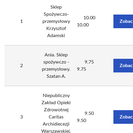
Sklep
Spożywczo-
10.00
1
przemysłowy
Zobac
10.00
Krzysztof
Adamski
Ania. Sklep
spożywczo -
9.75
2
Zobac
przemysłowy.
9.75
Szatan A.
Niepubliczny
Zakład Opieki
Zdrowotnej
9.50
3
Caritas
Zobac
9.50
Archidiecezji
Warszawskiej.