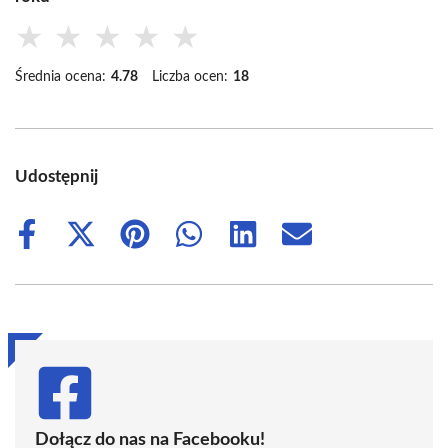
★
★
★
★
★
Średnia ocena:
4.78
Liczba ocen:
18
Udostępnij
Share
Share
Share
Share
Share
Share
on
on
on
on
on
on
Facebook
X
Pinterest
WhatsApp
LinkedIn
Email
(Twitter)
Dołącz do nas na Facebooku!