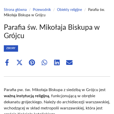
Strona główna
/
Przewodnik
/
Obiekty religijne
/
Parafia św.
Mikołaja Biskupa w Grójcu
Parafia św. Mikołaja Biskupa w
Grójcu
ZBORY
Share
Share
Share
Share
Share
Share
on
on
on
on
on
on
Facebook
X
Pinterest
WhatsApp
LinkedIn
Email
(Twitter)
Parafia pw. św. Mikołaja Biskupa z siedzibą w Grójcu jest
ważną instytucją religijną
, funkcjonującą w obrębie
dekanatu grójeckiego. Należy do archidiecezji warszawskiej,
wchodzącej w skład metropolii warszawskiej, która jest