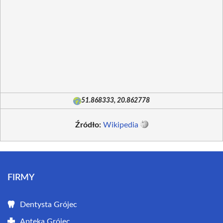
51.868333, 20.862778
Źródło:
Wikipedia
FIRMY
Dentysta Grójec
Apteka Grójec