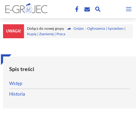
Przejdź
M
do
treści
Dołącz do nowej grupy
Grójec - Ogłoszenia | Sprzedam |
UWAGA!
Kupię | Zamienię | Praca
Spis treści
Wstęp
Historia