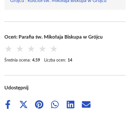
Grójcu
|
Kościół św. Mikołaja Biskupa w Grójcu
Oceń: Parafia św. Mikołaja Biskupa w Grójcu
★
★
★
★
★
Średnia ocena:
4.59
Liczba ocen:
14
Udostępnij
Share
Share
Share
Share
Share
Share
on
on
on
on
on
on
Facebook
X
Pinterest
WhatsApp
LinkedIn
Email
(Twitter)