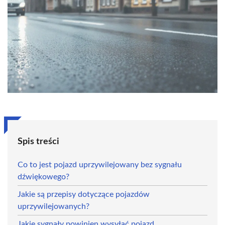
Spis treści
Co to jest pojazd uprzywilejowany bez sygnału
dźwiękowego?
Jakie są przepisy dotyczące pojazdów
uprzywilejowanych?
Jakie sygnały powinien wysyłać pojazd