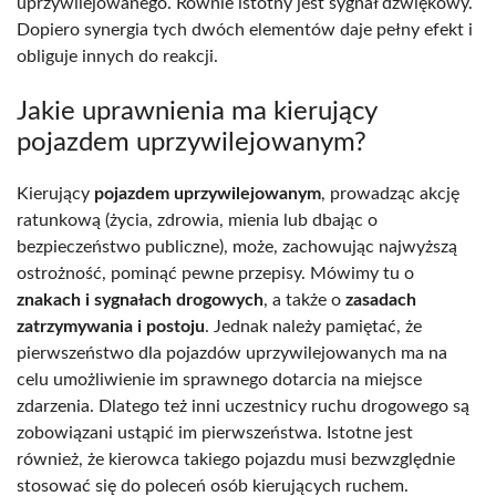
uprzywilejowanego. Równie istotny jest sygnał dźwiękowy.
Dopiero synergia tych dwóch elementów daje pełny efekt i
obliguje innych do reakcji.
Jakie uprawnienia ma kierujący
pojazdem uprzywilejowanym?
Kierujący
pojazdem uprzywilejowanym
, prowadząc akcję
ratunkową (życia, zdrowia, mienia lub dbając o
bezpieczeństwo publiczne), może, zachowując najwyższą
ostrożność, pominąć pewne przepisy. Mówimy tu o
znakach i sygnałach drogowych
, a także o
zasadach
zatrzymywania i postoju
. Jednak należy pamiętać, że
pierwszeństwo dla pojazdów uprzywilejowanych ma na
celu umożliwienie im sprawnego dotarcia na miejsce
zdarzenia. Dlatego też inni uczestnicy ruchu drogowego są
zobowiązani ustąpić im pierwszeństwa. Istotne jest
również, że kierowca takiego pojazdu musi bezwzględnie
stosować się do poleceń osób kierujących ruchem.