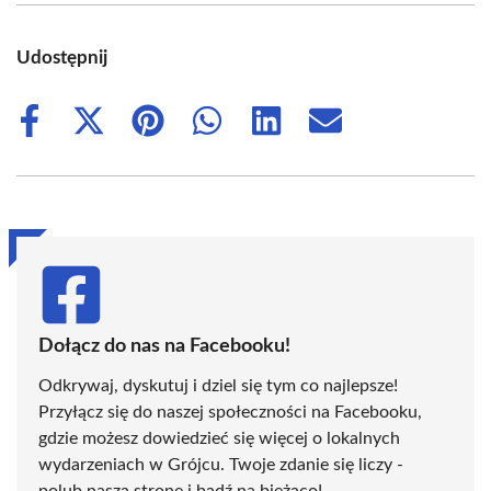
Udostępnij
Share
Share
Share
Share
Share
Share
on
on
on
on
on
on
Facebook
X
Pinterest
WhatsApp
LinkedIn
Email
(Twitter)
Dołącz do nas na Facebooku!
Odkrywaj, dyskutuj i dziel się tym co najlepsze!
Przyłącz się do naszej społeczności na Facebooku,
gdzie możesz dowiedzieć się więcej o lokalnych
wydarzeniach w Grójcu. Twoje zdanie się liczy -
polub naszą stronę i bądź na bieżąco!