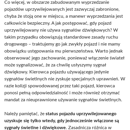
Co więcej, w obszarze zabudowanym wyprzedzanie
pojazdów uprzywilejowanych jest zazwyczaj zabronione,
chyba że stoją one w miejscu, a manewr wyprzedzania jest
całkowicie bezpieczny. A jak postępować, gdy pojazd
uprzywilejowany nie używa sygnałów dźwiękowych? W
takim przypadku obowiązują standardowe zasady ruchu
drogowego – traktujemy go jak zwykły pojazd i nie mamy
obowiązku ustępowania mu pierwszeństwa. Warto jednak
obserwować jego zachowanie, ponieważ włączenie świateł
może sygnalizować, że za chwilę usłyszymy sygnał
dźwiękowy. Kierowca pojazdu używającego jedynie
sygnałów świetlnych nie zyskuje specjalnych uprawnień. W
razie kolizji spowodowanej przez taki pojazd, kierowca
ponosi pełną odpowiedzialność i może również otrzymać
mandat za nieuprawnione używanie sygnałów świetlnych.
Należy pamiętać, że
status pojazdu uprzywilejowanego
uzyskuje się tylko wtedy, gdy jednocześnie włączone są
sygnały świetlne i dźwiękowe
. Zasadnicza różnica w