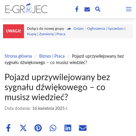
Przejdź
M
do
treści
Dołącz do nowej grupy
Grójec - Ogłoszenia | Sprzedam |
UWAGA!
Kupię | Zamienię | Praca
Strona główna
/
Biznes i Praca
/
Pojazd uprzywilejowany bez
sygnału dźwiękowego – co musisz wiedzieć?
Pojazd uprzywilejowany bez
sygnału dźwiękowego – co
musisz wiedzieć?
Data dodania:
16 kwietnia 2025 r.
Share
Share
Share
Share
Share
Share
on
on
on
on
on
on