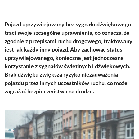
Facebook
X
Pinterest
WhatsApp
LinkedIn
Email
(Twitter)
Pojazd uprzywilejowany bez sygnału dźwiękowego
traci swoje szczególne uprawnienia, co oznacza, że
zgodnie z przepisami ruchu drogowego, traktowany
jest jak każdy inny pojazd. Aby zachować status
uprzywilejowanego, konieczne jest jednoczesne
korzystanie z sygnałów świetlnych i dźwiękowych.
Brak dźwięku zwiększa ryzyko niezauważenia
pojazdu przez innych uczestników ruchu, co może
zagrażać bezpieczeństwu na drodze.