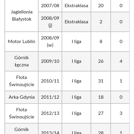
2007/08
Ekstraklasa
20
0
Jagiellonia
2008/09
Białystok
Ekstraklasa
2
0
(j)
2008/09
Motor Lublin
I liga
8
0
(w)
Górnik
2009/10
I liga
26
4
Łęczna
Flota
2010/11
I liga
31
1
Świnoujście
Arka Gdynia
2011/12
I liga
18
0
Flota
2012/13
I liga
27
3
Świnoujście
Górnik
2013/14
I liga
28
1