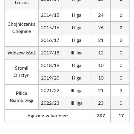
Łęczna
2014/15
I liga
24
1
Chojniczanka
2015/16
I liga
26
2
Chojnice
2016/17
I liga
21
2
Widzew Łódź
2017/18
III liga
12
0
2018/19
I liga
10
0
Stomil
Olsztyn
2019/20
I liga
10
0
2021/22
III liga
21
3
Pilica
Białobrzegi
2022/23
III liga
23
0
Łącznie w karierze
307
17