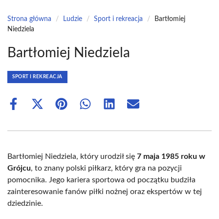
Strona główna
/
Ludzie
/
Sport i rekreacja
/
Bartłomiej
Niedziela
Bartłomiej Niedziela
SPORT I REKREACJA
Share
Share
Share
Share
Share
Share
on
on
on
on
on
on
Facebook
X
Pinterest
WhatsApp
LinkedIn
Email
(Twitter)
Bartłomiej Niedziela, który urodził się
7 maja 1985 roku w
Grójcu
, to znany polski piłkarz, który gra na pozycji
pomocnika. Jego kariera sportowa od początku budziła
zainteresowanie fanów piłki nożnej oraz ekspertów w tej
dziedzinie.