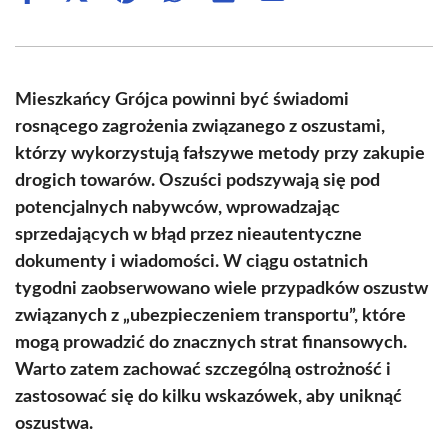
on
on
on
on
on
on
Facebook
X
Pinterest
WhatsApp
LinkedIn
Email
(Twitter)
Mieszkańcy Grójca powinni być świadomi
rosnącego zagrożenia związanego z oszustami,
którzy wykorzystują fałszywe metody przy zakupie
drogich towarów. Oszuści podszywają się pod
potencjalnych nabywców, wprowadzając
sprzedających w błąd przez nieautentyczne
dokumenty i wiadomości. W ciągu ostatnich
tygodni zaobserwowano wiele przypadków oszustw
związanych z „ubezpieczeniem transportu”, które
mogą prowadzić do znacznych strat finansowych.
Warto zatem zachować szczególną ostrożność i
zastosować się do kilku wskazówek, aby uniknąć
oszustwa.