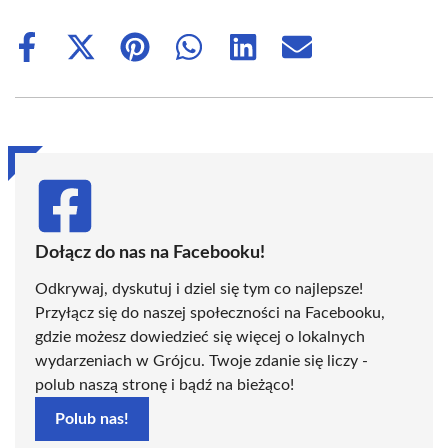
Share
Share
Share
Share
Share
Share
on
on
on
on
on
on
Facebook
X
Pinterest
WhatsApp
LinkedIn
Email
(Twitter)
Dołącz do nas na Facebooku!
Odkrywaj, dyskutuj i dziel się tym co najlepsze!
Przyłącz się do naszej społeczności na Facebooku,
gdzie możesz dowiedzieć się więcej o lokalnych
wydarzeniach w Grójcu. Twoje zdanie się liczy -
polub naszą stronę i bądź na bieżąco!
Polub nas!