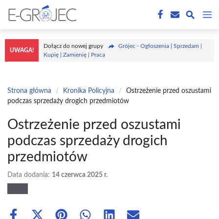
Przejdź
M
do
treści
Dołącz do nowej grupy
Grójec - Ogłoszenia | Sprzedam |
UWAGA!
Kupię | Zamienię | Praca
Strona główna
/
Kronika Policyjna
/
Ostrzeżenie przed oszustami
podczas sprzedaży drogich przedmiotów
Ostrzeżenie przed oszustami
podczas sprzedaży drogich
przedmiotów
Data dodania:
14 czerwca 2025 r.
Share
Share
Share
Share
Share
Share