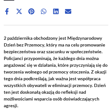
Share
Share
Share
Share
Share
Share
on
on
on
on
on
on
Facebook
X
Pinterest
WhatsApp
LinkedIn
Email
(Twitter)
2 października obchodzony jest Międzynarodowy
Dzień bez Przemocy, który ma na celu promowanie
bezpieczeństwa oraz szacunku w społeczeństwie.
Policjanci przypominają, że każdego dnia można
angażować się w działania, które przyczyniają się do
tworzenia wolnego od przemocy otoczenia. Z okazji
tego dnia podkreślają, jak ważna jest współpraca
wszystkich obywateli w eliminacji przemocy. Dzień
ten jest doskonałą okazją do refleksji nad
możliwościami wsparcia osób doświadczających
agresji.