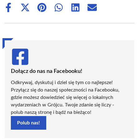
Share
Share
Share
Share
Share
Share
on
on
on
on
on
on
Facebook
X
Pinterest
WhatsApp
LinkedIn
Email
(Twitter)
Dołącz do nas na Facebooku!
Odkrywaj, dyskutuj i dziel się tym co najlepsze!
Przyłącz się do naszej społeczności na Facebooku,
gdzie możesz dowiedzieć się więcej o lokalnych
wydarzeniach w Grójcu. Twoje zdanie się liczy -
polub naszą stronę i bądź na bieżąco!
Polub nas!