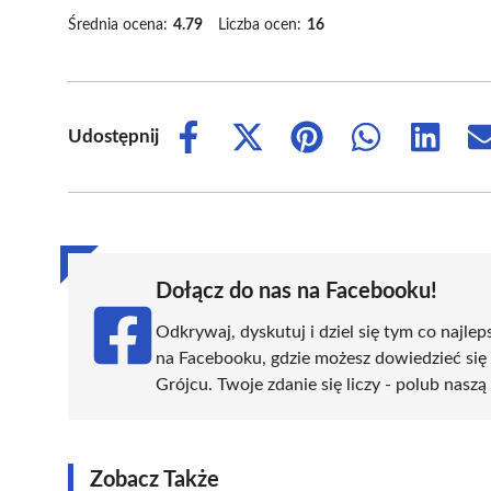
Średnia ocena:
4.79
Liczba ocen:
16
Udostępnij
Share
Share
Share
Share
Share
on
on
on
on
on
Facebook
X
Pinterest
WhatsApp
LinkedIn
(Twitter)
Dołącz do nas na Facebooku!
Odkrywaj, dyskutuj i dziel się tym co najlep
na Facebooku, gdzie możesz dowiedzieć się
Grójcu. Twoje zdanie się liczy - polub naszą
Zobacz Także