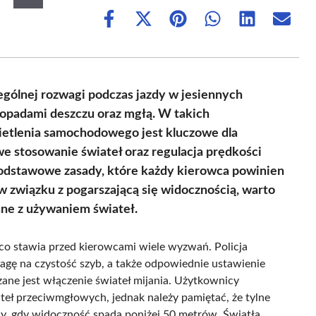
Share
Share
Share
Share
Share
Share
on
on
on
on
on
on
Facebook
X
Pinterest
WhatsApp
LinkedIn
Email
(Twitter)
ególnej rozwagi podczas jazdy w jesiennych
 opadami deszczu oraz mgłą. W takich
wietlenia samochodowego jest kluczowe dla
e stosowanie świateł oraz regulacja prędkości
odstawowe zasady, które każdy kierowca powinien
 związku z pogarszającą się widocznością, warto
ane z używaniem świateł.
 co stawia przed kierowcami wiele wyzwań. Policja
agę na czystość szyb, a także odpowiednie ustawienie
ne jest włączenie świateł mijania. Użytkownicy
eł przeciwmgłowych, jednak należy pamiętać, że tylne
, gdy widoczność spada poniżej 50 metrów. Światła