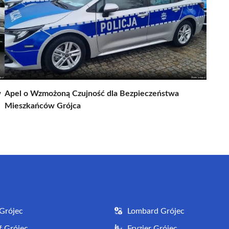
w
Apel o Wzmożoną Czujność dla Bezpieczeństwa
Mieszkańców Grójca
Grójec
Lombard Grójec
f Grójec
Fryzjer Grójec