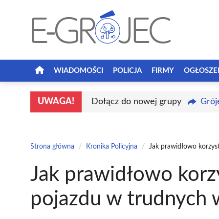
Przejdź
do
treści
WIADOMOŚCI
POLICJA
FIRMY
OGŁOSZE
UWAGA!
Dołącz do nowej grupy
Grój
Strona główna
/
Kronika Policyjna
/
Jak prawidłowo korzys
Jak prawidłowo korzy
pojazdu w trudnych