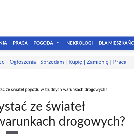
NIA
PRACA
POGODA
NEKROLOGI
DLA MIESZKAŃ
ec - Ogłoszenia | Sprzedam | Kupię | Zamienię | Praca
tać ze świateł pojazdu w trudnych warunkach drogowych?
stać ze świateł
 warunkach drogowych?