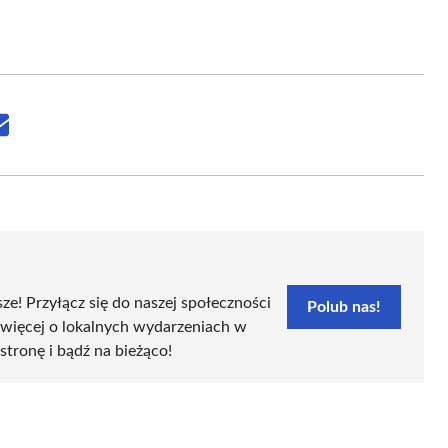
Share
on
Email
sze! Przyłącz się do naszej społeczności
Polub nas!
 więcej o lokalnych wydarzeniach w
 stronę i bądź na bieżąco!