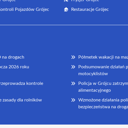
Kontroli Pojazdów Grójec
Restauracje Grójec
 na drogach
Półmetek wakacji na mazo
ocza 2026 roku
Podsumowanie działań p
motocyklistów
przeprowadza kontrole
Policja w Grójcu zatrzy
alimentacyjnego
 zasady dla rolników
Wzmożone działania pol
bezpieczeństwa na drog