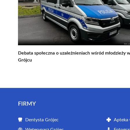
Debata społeczna o uzależnieniach wśród młodzieży 
Grójcu
FIRMY
Dentysta Grójec
Apteka 
Weterynarz Grójec
Fotogra