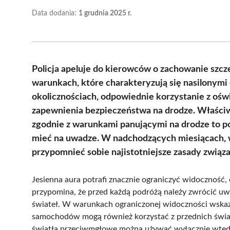
Data dodania:
1 grudnia 2025 r.
Policja apeluje do kierowców o zachowanie szcz
warunkach, które charakteryzują się nasilonymi
okolicznościach, odpowiednie korzystanie z oś
zapewnienia bezpieczeństwa na drodze. Właściw
zgodnie z warunkami panującymi na drodze to p
mieć na uwadze. W nadchodzących miesiącach, w
przypomnieć sobie najistotniejsze zasady związ
Jesienna aura potrafi znacznie ograniczyć widoczność,
przypomina, że przed każdą podróżą należy zwrócić uw
świateł. W warunkach ograniczonej widoczności wskaza
samochodów mogą również korzystać z przednich świat
światła przeciwmgłowe można używać wyłącznie wtedy