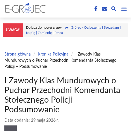
Przejdź
M
do
treści
Dołącz do nowej grupy
Grójec - Ogłoszenia | Sprzedam |
UWAGA!
Kupię | Zamienię | Praca
Strona główna
/
Kronika Policyjna
/
I Zawody Klas
Mundurowych o Puchar Przechodni Komendanta Stołecznego
Policji – Podsumowanie
I Zawody Klas Mundurowych o
Puchar Przechodni Komendanta
Stołecznego Policji –
Podsumowanie
Data dodania:
29 maja 2026 r.