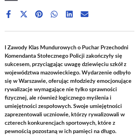
Share
Share
Share
Share
Share
Share
on
on
on
on
on
on
Facebook
X
Pinterest
WhatsApp
LinkedIn
Email
(Twitter)
I Zawody Klas Mundurowych o Puchar Przechodni
Komendanta Stołecznego Policji zakończyły się
sukcesem, przyciągając uwagę dziewięciu szkół z
województwa mazowieckiego. Wydarzenie odbyło
się w Warszawie, oferując młodzieży emocjonujące
rywalizacje wymagające nie tylko sprawności
fizycznej, ale również logicznego myślenia i
umiejętności zespołowych. Swoje umiejętności
zaprezentowali uczniowie, którzy rywalizowali w
czterech konkurencjach sportowych, które z
pewnością pozostaną w ich pamięci na długo.