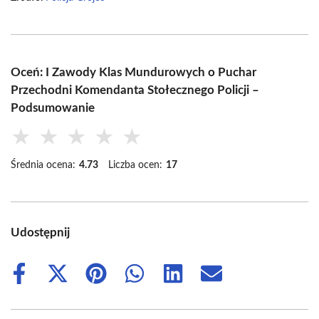
Oceń: I Zawody Klas Mundurowych o Puchar
Przechodni Komendanta Stołecznego Policji –
Podsumowanie
★
★
★
★
★
Średnia ocena:
4.73
Liczba ocen:
17
Udostępnij
Share
Share
Share
Share
Share
Share
on
on
on
on
on
on
Facebook
X
Pinterest
WhatsApp
LinkedIn
Email
(Twitter)