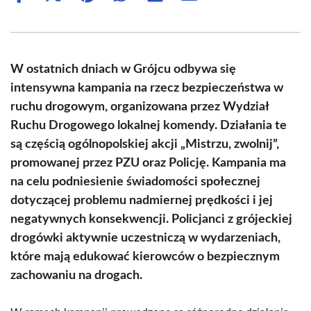
on
on
on
on
on
on
Facebook
X
Pinterest
WhatsApp
LinkedIn
Email
(Twitter)
W ostatnich dniach w Grójcu odbywa się
intensywna kampania na rzecz bezpieczeństwa w
ruchu drogowym, organizowana przez Wydział
Ruchu Drogowego lokalnej komendy. Działania te
są częścią ogólnopolskiej akcji „Mistrzu, zwolnij”,
promowanej przez PZU oraz Policję. Kampania ma
na celu podniesienie świadomości społecznej
dotyczącej problemu nadmiernej prędkości i jej
negatywnych konsekwencji. Policjanci z grójeckiej
drogówki aktywnie uczestniczą w wydarzeniach,
które mają edukować kierowców o bezpiecznym
zachowaniu na drogach.