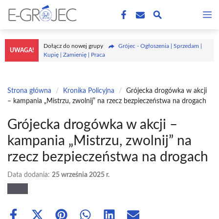
Przejdź
M
do
treści
Dołącz do nowej grupy
Grójec - Ogłoszenia | Sprzedam |
UWAGA!
Kupię | Zamienię | Praca
Strona główna
/
Kronika Policyjna
/
Grójecka drogówka w akcji
– kampania „Mistrzu, zwolnij” na rzecz bezpieczeństwa na drogach
Grójecka drogówka w akcji –
kampania „Mistrzu, zwolnij” na
rzecz bezpieczeństwa na drogach
Data dodania:
25 września 2025 r.
Share
Share
Share
Share
Share
Share