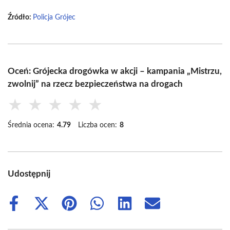
Źródło:
Policja Grójec
Oceń: Grójecka drogówka w akcji – kampania „Mistrzu,
zwolnij” na rzecz bezpieczeństwa na drogach
★
★
★
★
★
Średnia ocena:
4.79
Liczba ocen:
8
Udostępnij
Share
Share
Share
Share
Share
Share
on
on
on
on
on
on
Facebook
X
Pinterest
WhatsApp
LinkedIn
Email