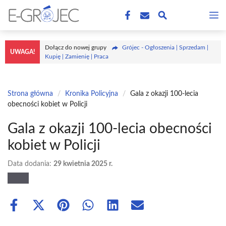
Przejdź
M
do
treści
Dołącz do nowej grupy
Grójec - Ogłoszenia | Sprzedam |
UWAGA!
Kupię | Zamienię | Praca
Strona główna
/
Kronika Policyjna
/
Gala z okazji 100-lecia
obecności kobiet w Policji
Gala z okazji 100-lecia obecności
kobiet w Policji
Data dodania:
29 kwietnia 2025 r.
Share
Share
Share
Share
Share
Share
on
on
on
on
on
on
Facebook
X
Pinterest
WhatsApp
LinkedIn
Email