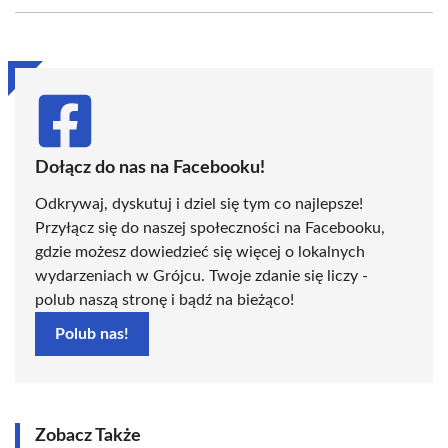
Facebook
X
Pinterest
WhatsApp
LinkedIn
Email
(Twitter)
Dołącz do nas na Facebooku!
Odkrywaj, dyskutuj i dziel się tym co najlepsze!
Przyłącz się do naszej społeczności na Facebooku,
gdzie możesz dowiedzieć się więcej o lokalnych
wydarzeniach w Grójcu. Twoje zdanie się liczy -
polub naszą stronę i bądź na bieżąco!
Polub nas!
Zobacz Także