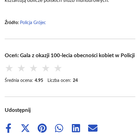
kształtują oblicze polskich służb mundurowych.
Źródło:
Policja Grójec
Oceń: Gala z okazji 100-lecia obecności kobiet w Policji
★
★
★
★
★
Średnia ocena:
4.95
Liczba ocen:
24
Udostępnij
Share
Share
Share
Share
Share
Share
on
on
on
on
on
on