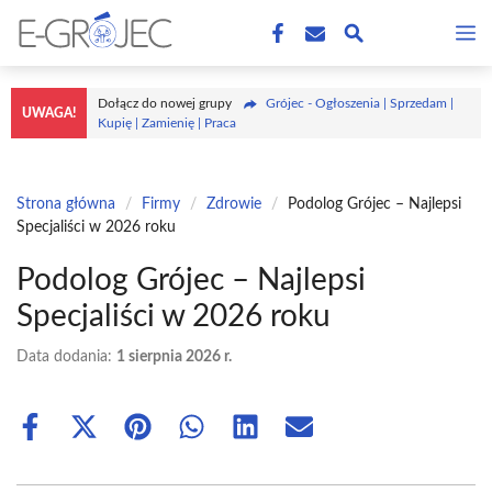
Przejdź
M
do
treści
Dołącz do nowej grupy
Grójec - Ogłoszenia | Sprzedam |
UWAGA!
Kupię | Zamienię | Praca
Strona główna
/
Firmy
/
Zdrowie
/
Podolog Grójec – Najlepsi
Specjaliści w 2026 roku
Podolog Grójec – Najlepsi
Specjaliści w 2026 roku
Data dodania:
1 sierpnia 2026 r.
Share
Share
Share
Share
Share
Share
on
on
on
on
on
on
Facebook
X
Pinterest
WhatsApp
LinkedIn
Email
(Twitter)