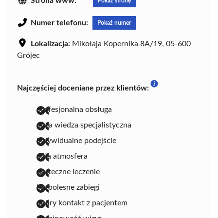
Strona www:
Pokaż stronę
Numer telefonu:
Pokaż numer
Lokalizacja:
Mikołaja Kopernika 8A/19, 05-600
Grójec
Najczęściej doceniane przez klientów:
profesjonalna obsługa
duża wiedza specjalistyczna
indywidualne podejście
miła atmosfera
skuteczne leczenie
bezbolesne zabiegi
dobry kontakt z pacjentem