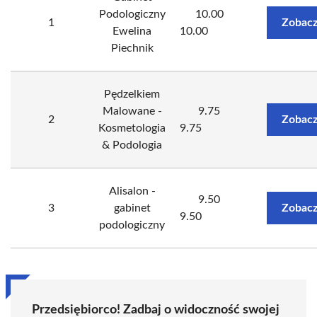
Podologiczny
10.00
1
Zobacz
Ewelina
10.00
Piechnik
Pędzelkiem
Malowane -
9.75
2
Zobacz
Kosmetologia
9.75
& Podologia
Alisalon -
9.50
3
gabinet
Zobacz
9.50
podologiczny
Przedsiębiorco! Zadbaj o widoczność swojej