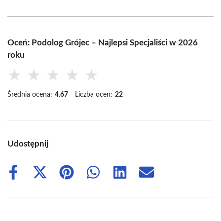
Oceń: Podolog Grójec – Najlepsi Specjaliści w 2026
roku
★
★
★
★
★
Średnia ocena:
4.67
Liczba ocen:
22
Udostępnij
Share
Share
Share
Share
Share
Share
on
on
on
on
on
on
Facebook
X
Pinterest
WhatsApp
LinkedIn
Email
(Twitter)