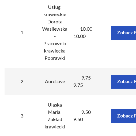
Usługi
krawieckie
Dorota
Wasilewska
10.00
1
Zobacz 
-
10.00
Pracownia
krawiecka
Poprawki
9.75
2
AureLove
Zobacz 
9.75
Ulaska
Maria.
9.50
3
Zobacz 
Zakład
9.50
krawiecki