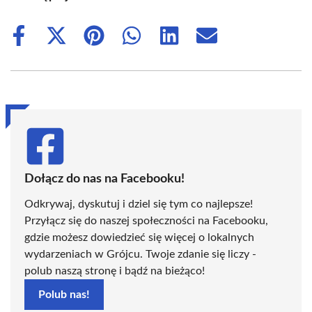
Share
Share
Share
Share
Share
Share
on
on
on
on
on
on
Facebook
X
Pinterest
WhatsApp
LinkedIn
Email
(Twitter)
Dołącz do nas na Facebooku!
Odkrywaj, dyskutuj i dziel się tym co najlepsze!
Przyłącz się do naszej społeczności na Facebooku,
gdzie możesz dowiedzieć się więcej o lokalnych
wydarzeniach w Grójcu. Twoje zdanie się liczy -
polub naszą stronę i bądź na bieżąco!
Polub nas!