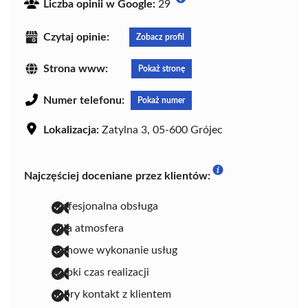
Liczba opinii w Google:
29
Czytaj opinie:
Zobacz profil
Strona www:
Pokaż stronę
Numer telefonu:
Pokaż numer
Lokalizacja:
Zatylna 3, 05-600 Grójec
Najczęściej doceniane przez klientów:
profesjonalna obsługa
miła atmosfera
fachowe wykonanie usług
szybki czas realizacji
dobry kontakt z klientem