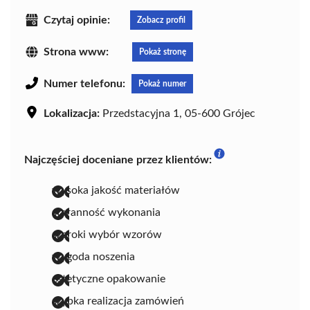
Czytaj opinie:
Zobacz profil
Strona www:
Pokaż stronę
Numer telefonu:
Pokaż numer
Lokalizacja:
Przedstacyjna 1, 05-600 Grójec
Najczęściej doceniane przez klientów:
wysoka jakość materiałów
staranność wykonania
szeroki wybór wzorów
wygoda noszenia
estetyczne opakowanie
szybka realizacja zamówień