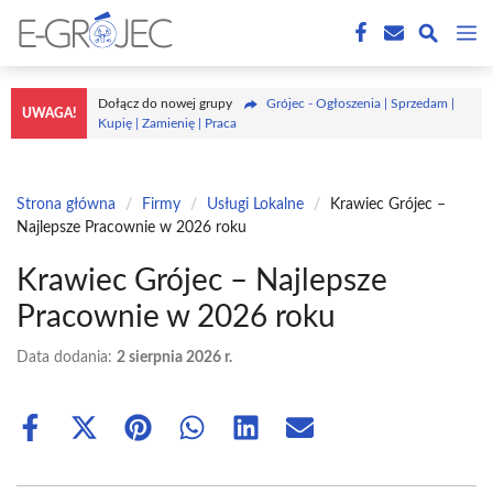
Przejdź
M
do
treści
Dołącz do nowej grupy
Grójec - Ogłoszenia | Sprzedam |
UWAGA!
Kupię | Zamienię | Praca
Strona główna
/
Firmy
/
Usługi Lokalne
/
Krawiec Grójec –
Najlepsze Pracownie w 2026 roku
Krawiec Grójec – Najlepsze
Pracownie w 2026 roku
Data dodania:
2 sierpnia 2026 r.
Share
Share
Share
Share
Share
Share
on
on
on
on
on
on
Facebook
X
Pinterest
WhatsApp
LinkedIn
Email
(Twitter)