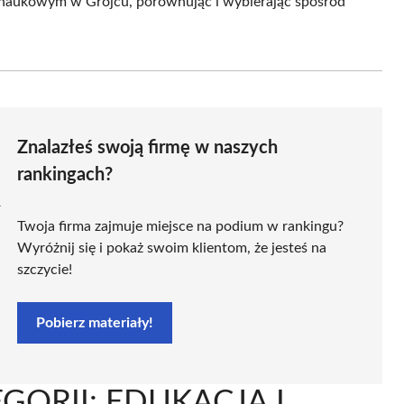
 naukowym w Grójcu, porównując i wybierając spośród
Znalazłeś swoją firmę w naszych
rankingach?
ą
Twoja firma zajmuje miejsce na podium w rankingu?
Wyróżnij się i pokaż swoim klientom, że jesteś na
szczycie!
Pobierz materiały!
GORII: EDUKACJA I