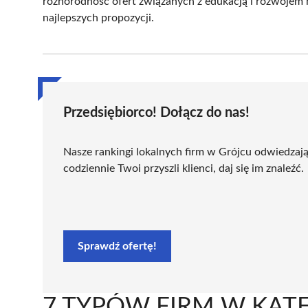
różnorodność ofert związanych z edukacją i rozwojem
najlepszych propozycji.
Przedsiębiorco! Dołącz do nas!
Nasze rankingi lokalnych firm w Grójcu odwiedzaj
codziennie Twoi przyszli klienci, daj się im znaleźć.
Sprawdź ofertę!
7 TYPÓW FIRM W KATE