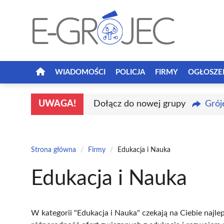
Przejdź
do
treści
WIADOMOŚCI
POLICJA
FIRMY
OGŁOSZE
UWAGA!
Dołącz do nowej grupy
Grój
Strona główna
/
Firmy
/
Edukacja i Nauka
Edukacja i Nauka
W kategorii "Edukacja i Nauka" czekają na Ciebie najle