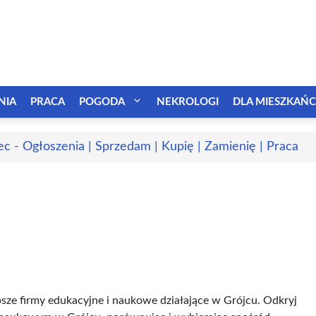
NIA
PRACA
POGODA
NEKROLOGI
DLA MIESZKAŃ
ec - Ogłoszenia | Sprzedam | Kupię | Zamienię | Praca
psze firmy edukacyjne i naukowe działające w Grójcu. Odkryj